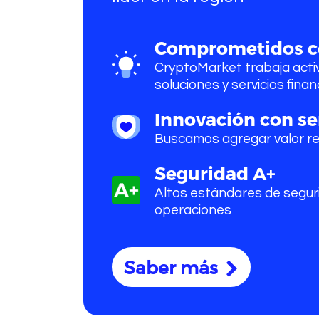
Comprometidos c
CryptoMarket trabaja act
soluciones y servicios finan
Innovación con se
Buscamos agregar valor rea
Seguridad A+
Altos estándares de segur
operaciones
Saber más