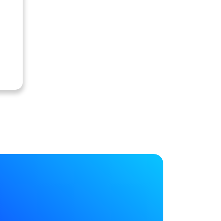
s
Ingresar
Idioma