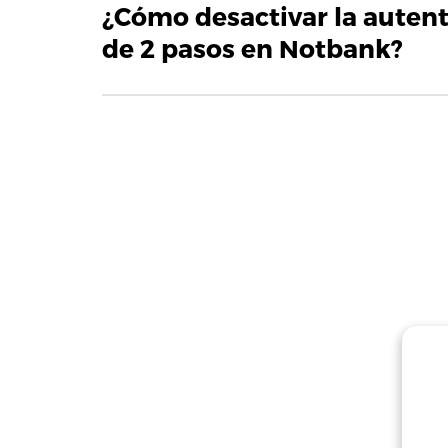
¿Cómo desactivar la autent
de 2 pasos en Notbank?