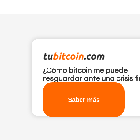
¿Cómo bitcoin me puede
resguardar ante una crisis f
Saber más