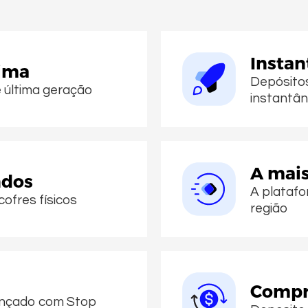
Instan
ima
Depósito
 última geração
instantâ
A mais
ndos
A platafo
ofres físicos
região
Compr
ançado com Stop