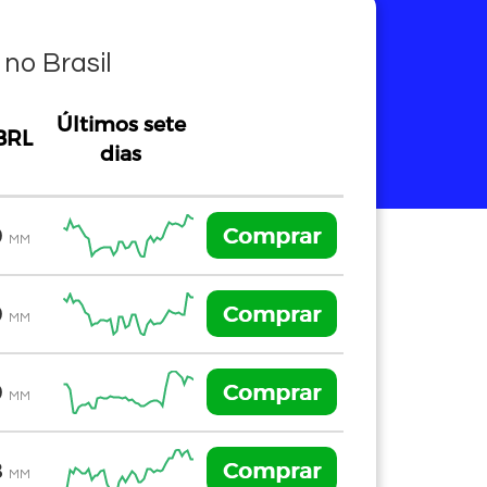
no Brasil
Últimos sete
BRL
dias
BRL
Últimos sete
Comprar
9
dias
MM
Comprar
9
MM
Comprar
9
MM
Comprar
8
MM