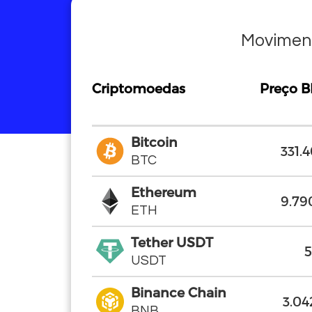
Moviment
Criptomoedas
Criptomoedas
Preço B
Criptomoedas
Preço B
Bitcoin
Bitcoin
331.
BTC
BTC
Ethereum
Ethereum
9.79
ETH
ETH
Tether USDT
Tether USDT
5
USDT
USDT
Binance Chain
Binance Chain
3.04
BNB
BNB