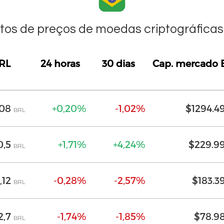
os de preços de moedas criptográficas 
RL
24 horas
30 dias
Cap. mercado 
RL
24 horas
30 dias
Cap. mercado 
408
+0,20%
-1,02%
$1294.4
BRL
0,5
+1,71%
+4,24%
$229.9
BRL
,12
-0,28%
-2,57%
$183.3
BRL
2,7
-1,74%
-1,85%
$78.9
BRL