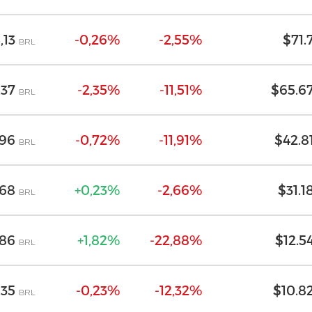
,13
-0,26%
-2,55%
$71.
BRL
,37
-2,35%
-11,51%
$65.6
BRL
,96
-0,72%
-11,91%
$42.8
BRL
,68
+0,23%
-2,66%
$31.1
BRL
,86
+1,82%
-22,88%
$12.5
BRL
,35
-0,23%
-12,32%
$10.8
BRL