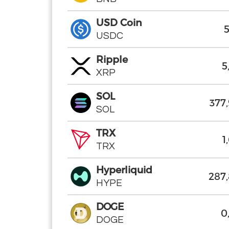
USD Coin
USD Coin
5
USDC
USDC
Ripple
Ripple
5
XRP
XRP
SOL
SOL
377
SOL
SOL
TRX
TRX
1
TRX
TRX
Hyperliquid
Hyperliquid
287
HYPE
HYPE
DOGE
DOGE
0
DOGE
DOGE