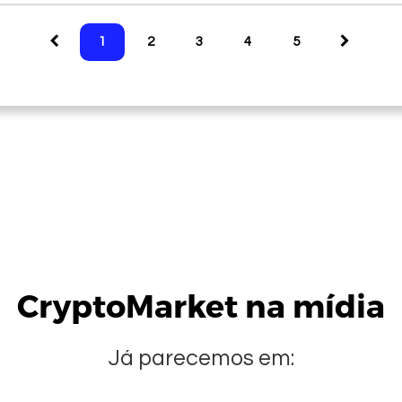
1
2
3
4
5
CryptoMarket na mídia
Já parecemos em: