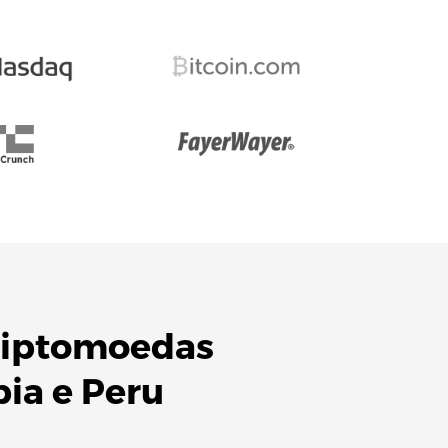
riptomoedas
bia
e
Peru