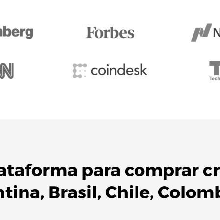
lataforma para
comprar c
ntina
,
Brasil
,
Chile
,
Colom