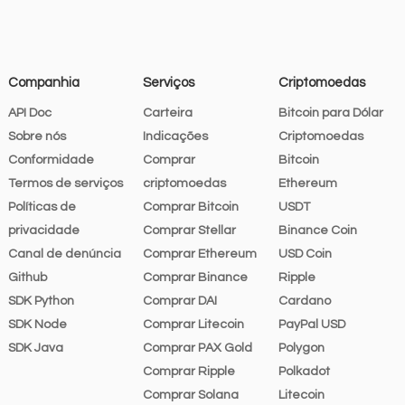
Companhia
Serviços
Criptomoedas
API Doc
Carteira
Bitcoin para Dólar
Sobre nós
Indicações
Criptomoedas
Conformidade
Comprar
Bitcoin
Termos de serviços
criptomoedas
Ethereum
Políticas de
Comprar Bitcoin
USDT
privacidade
Comprar Stellar
Binance Coin
Canal de denúncia
Comprar Ethereum
USD Coin
Github
Comprar Binance
Ripple
SDK Python
Comprar DAI
Cardano
SDK Node
Comprar Litecoin
PayPal USD
SDK Java
Comprar PAX Gold
Polygon
Comprar Ripple
Polkadot
Comprar Solana
Litecoin