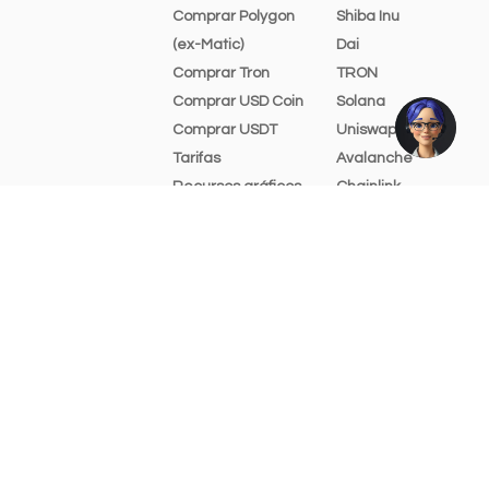
Comprar Polygon
Shiba Inu
(ex-Matic)
Dai
Comprar Tron
TRON
Comprar USD Coin
Solana
Comprar USDT
Uniswap
Tarifas
Avalanche
Recursos gráficos
Chainlink
Ajuda e suporte
Cosmos
Stellar Lumens
Bitcoin Cash
Algorand
Filecoin
Tezos
Aave
The Open Network