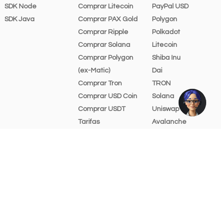
SDK Node
Comprar Litecoin
PayPal USD
SDK Java
Comprar PAX Gold
Polygon
Comprar Ripple
Polkadot
Comprar Solana
Litecoin
Comprar Polygon
Shiba Inu
(ex-Matic)
Dai
Comprar Tron
TRON
Comprar USD Coin
Solana
Comprar USDT
Uniswap
Tarifas
Avalanche
Recursos gráficos
Chainlink
Ayuda y soporte
Cosmos
Stellar Lumens
Bitcoin Cash
Algorand
Filecoin
Tezos