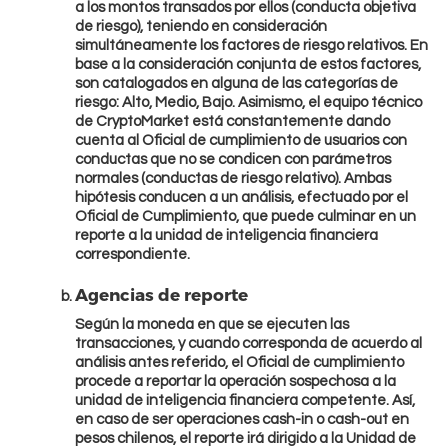
a los montos transados por ellos (conducta objetiva
de riesgo), teniendo en consideración
simultáneamente los factores de riesgo relativos. En
base a la consideración conjunta de estos factores,
son catalogados en alguna de las categorías de
riesgo: Alto, Medio, Bajo. Asimismo, el equipo técnico
de CryptoMarket está constantemente dando
cuenta al Oficial de cumplimiento de usuarios con
conductas que no se condicen con parámetros
normales (conductas de riesgo relativo). Ambas
hipótesis conducen a un análisis, efectuado por el
Oficial de Cumplimiento, que puede culminar en un
Comprar Ethereum
reporte a la unidad de inteligencia financiera
correspondiente.
Agencias de reporte
Según la moneda en que se ejecuten las
transacciones, y cuando corresponda de acuerdo al
análisis antes referido, el Oficial de cumplimiento
procede a reportar la operación sospechosa a la
unidad de inteligencia financiera competente. Así,
en caso de ser operaciones cash-in o cash-out en
pesos chilenos, el reporte irá dirigido a la Unidad de