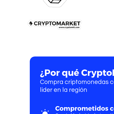
Comprar Bitcoi
¿Por qué Crypto
Compra criptomonedas co
lider en la región
Comprometidos c