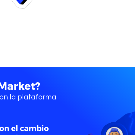
n
Comprar Criptomonedas
Quienes somo
Market?
n la plataforma
Co
on el cambio