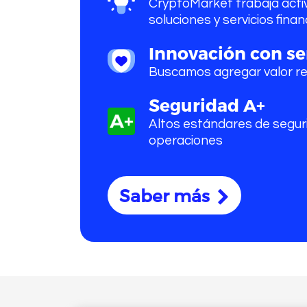
CryptoMarket trabaja act
soluciones y servicios finan
Innovación con se
Buscamos agregar valor rea
Seguridad A+
Altos estándares de segur
operaciones
Saber más