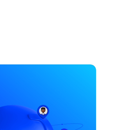
s
Ingresar
Idioma
mprar Ethereum