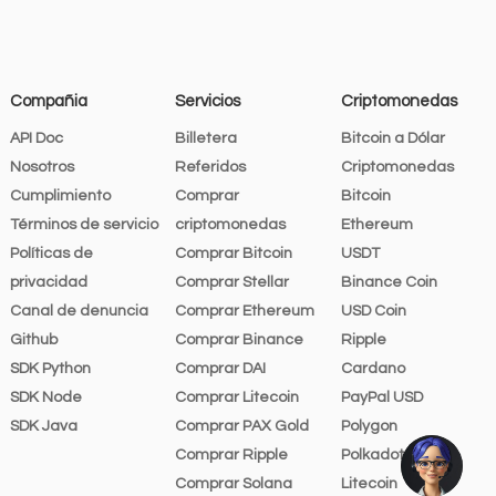
Compañia
Servicios
Criptomonedas
API Doc
Billetera
Bitcoin a Dólar
Nosotros
Referidos
Criptomonedas
Cumplimiento
Comprar
Bitcoin
Términos de servicio
criptomonedas
Ethereum
Políticas de
Comprar Bitcoin
USDT
privacidad
Comprar Stellar
Binance Coin
Canal de denuncia
Comprar Ethereum
USD Coin
Github
Comprar Binance
Ripple
SDK Python
Comprar DAI
Cardano
SDK Node
Comprar Litecoin
PayPal USD
SDK Java
Comprar PAX Gold
Polygon
Comprar Ripple
Polkadot
Comprar Solana
Litecoin