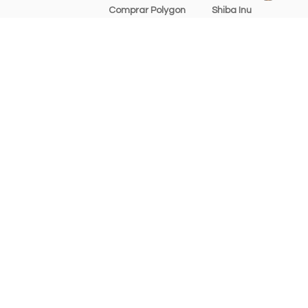
Comprar Polygon
Shiba Inu
(ex-Matic)
Dai
Comprar Tron
TRON
Comprar USD Coin
Solana
Comprar USDT
Uniswap
Tarifas
Avalanche
Recursos gráficos
Chainlink
Ayuda y soporte
Cosmos
Stellar Lumens
Bitcoin Cash
Algorand
Filecoin
Tezos
Aave
The Open Network