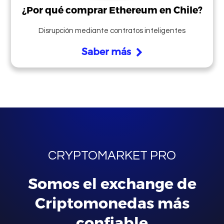
¿Por qué comprar Ethereum en Chile?
Disrupción mediante contratos inteligentes
Saber más
Quienes somos
CRYPTOMARKET PRO
Somos el exchange de
Criptomonedas más
Comprar
Criptomonedas
confiable