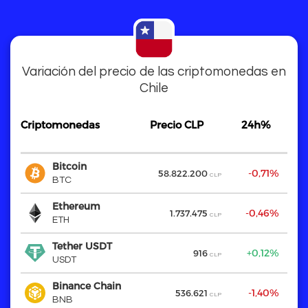
Variación del precio de las criptomonedas en
Chile
Criptomonedas
Criptomonedas
Precio CLP
24h%
3
Criptomonedas
Precio CLP
24h%
3
Bitcoin
Bitcoin
-0,71%
58.822.200
CLP
BTC
BTC
Ethereum
Ethereum
-0,46%
+
1.737.475
CLP
ETH
ETH
Tether USDT
Tether USDT
+0,12%
916
CLP
USDT
USDT
Binance Chain
Binance Chain
-1,40%
536.621
CLP
BNB
BNB