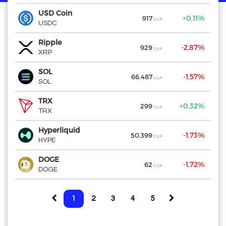
USD Coin
USD Coin
+0,11%
917
CLP
USDC
USDC
Ripple
Ripple
-2,87%
-
929
CLP
XRP
XRP
SOL
SOL
-1,57%
-1
66.487
CLP
SOL
SOL
TRX
TRX
+0,32%
299
CLP
TRX
TRX
Hyperliquid
Hyperliquid
-1,73%
-2
50.399
CLP
HYPE
HYPE
DOGE
DOGE
-1,72%
-
62
CLP
DOGE
DOGE
1
2
3
4
5