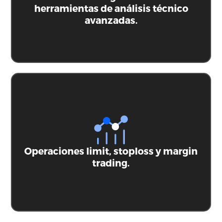
Comprar Ethereum
herramientas de análisis técnico
avanzadas.
Operaciones limit, stoploss y margin
trading.