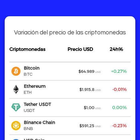
Variación del precio de las criptomonedas
Criptomonedas
Criptomonedas
Precio USD
24h%
3
Criptomonedas
Precio USD
24h%
3
Bitcoin
Bitcoin
+0,27%
+
$64.989
USD
BTC
BTC
Ethereum
Ethereum
-0,01%
+
$1.915,8
USD
ETH
ETH
Tether USDT
Tether USDT
0,00%
$1,00
USD
USDT
USDT
Binance Chain
Binance Chain
-0,23%
+
$591,25
USD
BNB
BNB