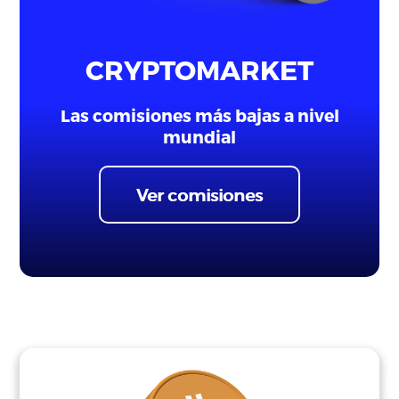
CRYPTOMARKET
Las comisiones más bajas a nivel
mundial
Ver comisiones
Idioma