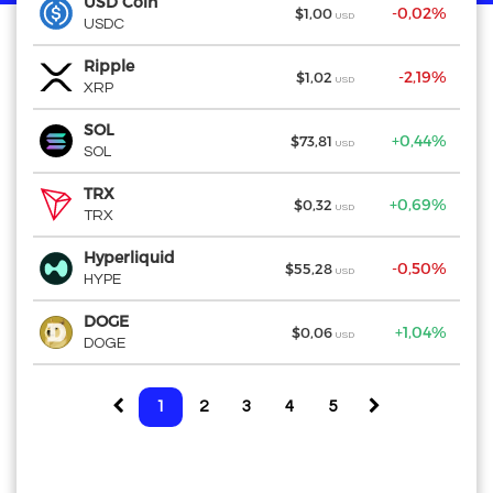
USD Coin
USD Coin
-0,02%
+
$1,00
USD
USDC
USDC
Ripple
Ripple
-2,19%
-
$1,02
USD
XRP
XRP
SOL
SOL
+0,44%
-
$73,81
USD
SOL
SOL
TRX
TRX
+0,69%
-
$0,32
USD
TRX
TRX
Hyperliquid
Hyperliquid
-0,50%
-
$55,28
USD
HYPE
HYPE
DOGE
DOGE
+1,04%
-
$0,06
USD
DOGE
DOGE
1
2
3
4
5