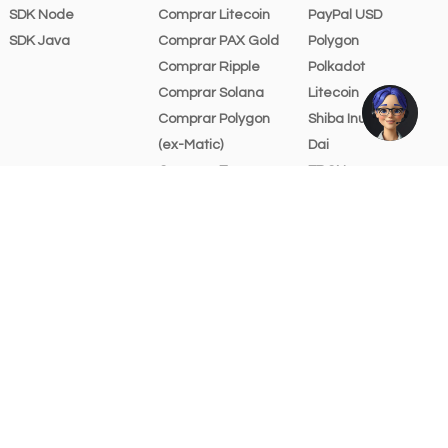
SDK Node
Comprar Litecoin
PayPal USD
SDK Java
Comprar PAX Gold
Polygon
Comprar Ripple
Polkadot
Comprar Solana
Litecoin
Comprar Polygon
Shiba Inu
(ex-Matic)
Dai
Comprar Tron
TRON
Comprar USD Coin
Solana
Comprar USDT
Uniswap
Tarifas
Avalanche
Recursos gráficos
Chainlink
Ayuda y soporte
Cosmos
Stellar Lumens
Bitcoin Cash
Algorand
Filecoin
Tezos