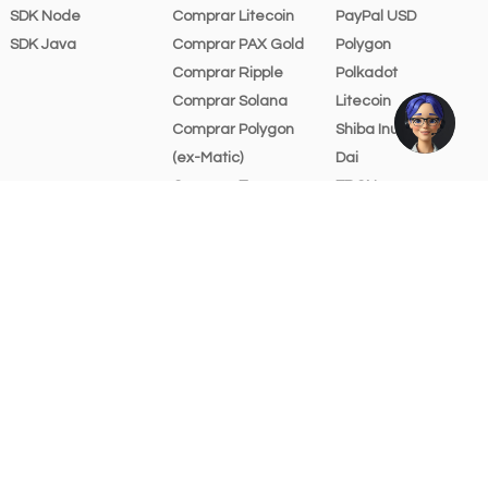
SDK Node
Comprar Litecoin
PayPal USD
SDK Java
Comprar PAX Gold
Polygon
Comprar Ripple
Polkadot
Comprar Solana
Litecoin
Comprar Polygon
Shiba Inu
(ex-Matic)
Dai
Comprar Tron
TRON
Comprar USD Coin
Solana
Comprar USDT
Uniswap
Tarifas
Avalanche
Recursos gráficos
Chainlink
Ayuda y soporte
Cosmos
Stellar Lumens
Bitcoin Cash
Algorand
Filecoin
Tezos