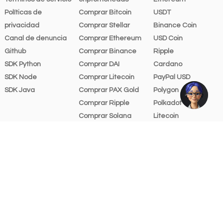
Políticas de
Comprar Bitcoin
USDT
privacidad
Comprar Stellar
Binance Coin
Canal de denuncia
Comprar Ethereum
USD Coin
Github
Comprar Binance
Ripple
SDK Python
Comprar DAI
Cardano
SDK Node
Comprar Litecoin
PayPal USD
SDK Java
Comprar PAX Gold
Polygon
Comprar Ripple
Polkadot
Comprar Solana
Litecoin
Comprar Polygon
Shiba Inu
(ex-Matic)
Dai
Comprar Tron
TRON
Comprar USD Coin
Solana
Comprar USDT
Uniswap
Tarifas
Avalanche
Recursos gráficos
Chainlink
Ayuda y soporte
Cosmos