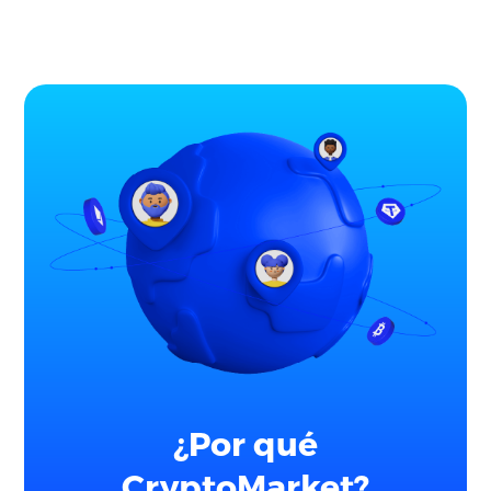
Idioma
¿Por qué
CryptoMarket?