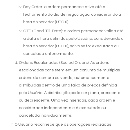
Day Order: a ordem permanece ativa até o
Comprar criptomoedas
fechamento do dia de negociação, considerando a
hora do servidor (UTC 0).
GTD (Good-Till-Date): a ordem permanece válida até
a data e hora definidas pelo Usuário, considerando a
hora do servidor (UTC 0), salvo se for executada ou
cancelada anteriormente.
Ordens Escalonadas (Scaled Orders): As ordens
escalonadas consistem em um conjunto de múltiplas
ordens de compra ou venda, automaticamente
distribuídas dentro de uma faixa de preços definida
pelo Usuário. A distribuição pode ser plana, crescente
ou decrescente. Uma vez inseridas, cada ordem é
considerada independente e é executada ou
cancelada individualmente.
Comprar Bitcoin
O Usuário reconhece que as operações realizadas