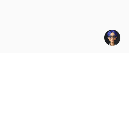
Companhia
Serviços
Criptomoedas
API Doc
Carteira
Bitcoin para Dólar
Sobre nós
Indicações
Criptomoedas
Conformidade
Comprar
Bitcoin
Termos de serviços
criptomoedas
Ethereum
Políticas de
Comprar Bitcoin
USDT