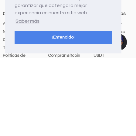
garantizar que obtenga la mejor
experiencia en nuestro sitio web.
Compañia
Servicios
Criptomonedas
Saber más
API Doc
Billetera
Bitcoin a Dólar
Nosotros
Referidos
Criptomonedas
¡Entendido!
Cumplimiento
Comprar
Bitcoin
Términos de servicio
criptomonedas
Ethereum
Políticas de
Comprar Bitcoin
USDT
privacidad
Comprar Stellar
Binance Coin
Canal de denuncia
Comprar Ethereum
USD Coin
Github
Comprar Binance
Ripple
SDK Python
Comprar DAI
Cardano
SDK Node
Comprar Litecoin
PayPal USD
SDK Java
Comprar PAX Gold
Polygon
Comprar Ripple
Polkadot
Comprar Solana
Litecoin
Comprar Polygon
Shiba Inu
(ex-Matic)
Dai